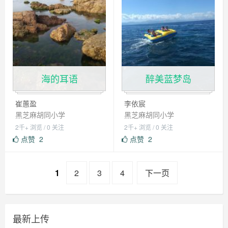
海的耳语
醉美蓝梦岛
崔蕙盈
李依宸
黑芝麻胡同小学
黑芝麻胡同小学
2千+ 浏览 / 0 关注
2千+ 浏览 / 0 关注
点赞
2
点赞
2
1
2
3
4
下一页
最新上传