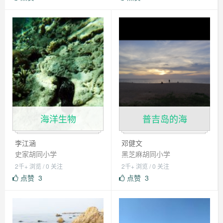
海洋生物
普吉岛的海
李江涵
邓健文
史家胡同小学
黑芝麻胡同小学
2千+ 浏览 / 0 关注
2千+ 浏览 / 0 关注
点赞
3
点赞
3