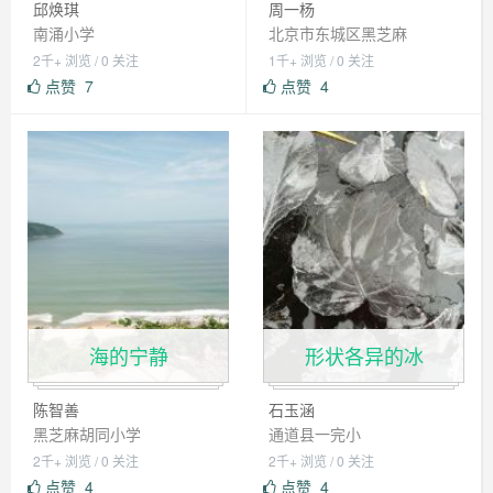
邱焕琪
周一杨
南涌小学
北京市东城区黑芝麻
2千+ 浏览 / 0 关注
1千+ 浏览 / 0 关注
点赞
7
点赞
4
海的宁静
形状各异的冰
陈智善
石玉涵
黑芝麻胡同小学
通道县一完小
2千+ 浏览 / 0 关注
2千+ 浏览 / 0 关注
点赞
4
点赞
4