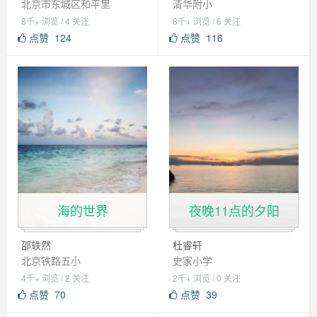
北京市东城区和平里
清华附小
8千+ 浏览 / 4 关注
8千+ 浏览 / 6 关注
点赞
124
点赞
116
海的世界
夜晚11点的夕阳
邵轶然
杜睿轩
北京铁路五小
史家小学
4千+ 浏览 / 2 关注
2千+ 浏览 / 0 关注
点赞
70
点赞
39