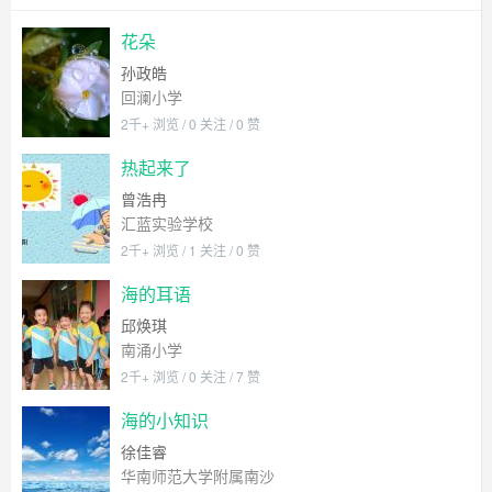
花朵
孙政皓
回澜小学
2千+ 浏览 / 0 关注 / 0 赞
热起来了
曾浩冉
汇蓝实验学校
2千+ 浏览 / 1 关注 / 0 赞
海的耳语
邱焕琪
南涌小学
2千+ 浏览 / 0 关注 / 7 赞
海的小知识
徐佳睿
华南师范大学附属南沙