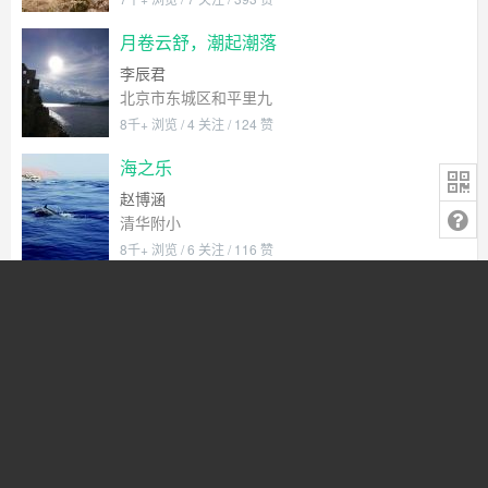
月卷云舒，潮起潮落
李辰君
北京市东城区和平里九
8千+ 浏览 / 4 关注 / 124 赞
海之乐
赵博涵
清华附小
8千+ 浏览 / 6 关注 / 116 赞
海的世界
邵轶然
北京铁路五小
4千+ 浏览 / 2 关注 / 70 赞