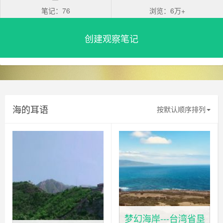
笔记：76
浏览：6万+
创建观察笔记
海的耳语
按默认顺序排列
梦幻海岸---台湾省垦