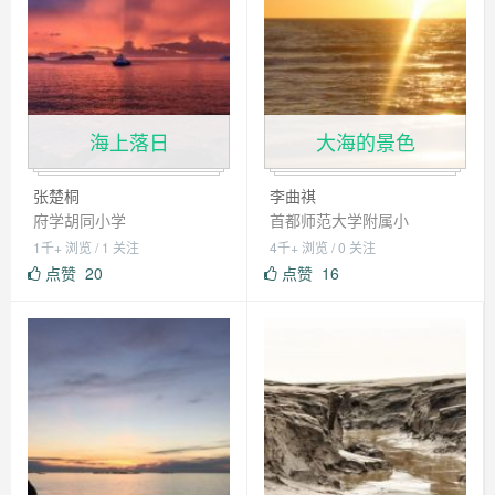
海上落日
大海的景色
张楚桐
李曲祺
府学胡同小学
首都师范大学附属小
1千+ 浏览 / 1 关注
4千+ 浏览 / 0 关注
点赞
20
点赞
16