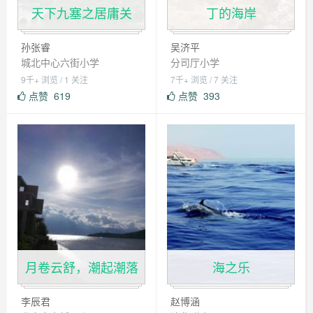
天下九塞之居庸关
丁的海岸
孙张睿
吴济平
城北中心六街小学
分司厅小学
9千+ 浏览 / 1 关注
7千+ 浏览 / 7 关注
点赞
619
点赞
393
月卷云舒，潮起潮落
海之乐
李辰君
赵博涵