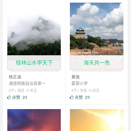
桂林山水甲天下
海天共一色
杨正涵
黄渤
通道侗族自治县第一
霍营小学
3千+ 浏览 / 0 关注
4千+ 浏览 / 0 关注
点赞
23
点赞
23