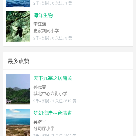
2千+ 浏览 / 0 关注 / 1 赞
海洋生物
李江涵
史家胡同小学
2千+ 浏览 / 0 关注 / 3 赞
最多点赞
天下九塞之居庸关
孙张睿
城北中心六街小学
9千+ 浏览 / 1 关注 / 619 赞
梦幻海岸---台湾省
吴济平
分司厅小学
7千+ 浏览 / 7 关注 / 393 赞