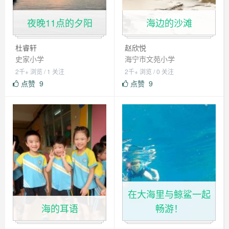
夜晚11点的夕阳
海边的沙滩
杜睿轩
赵欣悦
史家小学
海宁市文苑小学
2千+ 浏览 / 1 关注
2千+ 浏览 / 0 关注
点赞
9
点赞
9
在大海里与鲸鲨一起
海的耳语
畅游！