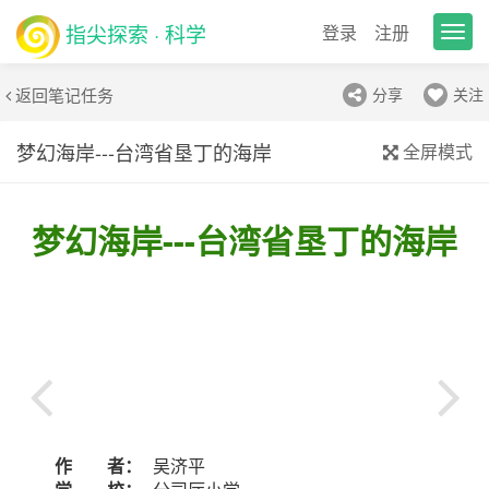
指尖探索 · 科学
登录
注册
T
o
g
返回笔记任务
分享
关注
g
l
e
梦幻海岸---台湾省垦丁的海岸
全屏模式
n
a
v
梦幻海岸---台湾省垦丁的海岸
i
g
a
t
i
o
n
作 者：
吴济平