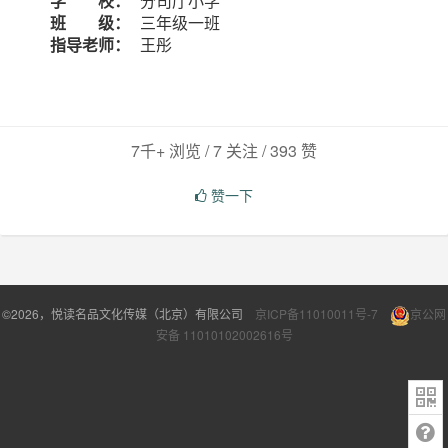
学 校：
分司厅小学
班 级：
三年级一班
指导老师：
王彤
7千+ 浏览 / 7 关注 /
393
赞
赞一下
©2026，悦读名品文化传媒（北京）有限公司
京ICP备11010011号-7
京公网
安备 11010102002616号