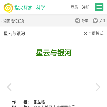
指尖探索 · 科学
登录
注册
T
o
g
返回笔记任务
分享
关注
g
l
e
星云与银河
全屏模式
n
a
v
星云与银河
i
g
a
t
i
o
n
作 者：
张益铭