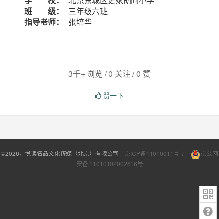
学 校：
北京东城区史家胡同小学
班 级：
三年级六班
指导老师：
张培华
3千+ 浏览 / 0 关注 /
0
赞
赞一下
©2026，悦读名品文化传媒（北京）有限公司
京ICP备11010011号-7
京公网
安备 11010102002616号