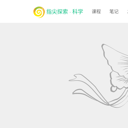
指尖探索 · 科学
课程
笔记