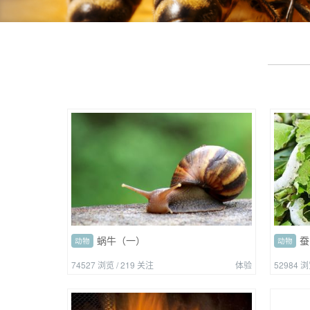
蜗牛（一）
蚕
动物
动物
74527 浏览 / 219 关注
体验
52984 浏