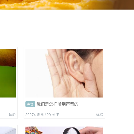
我们是怎样听到声音的
声音
体验
29274 浏览 / 29 关注
体验