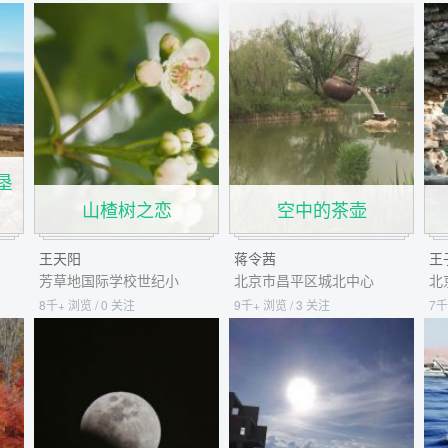
垦
山楂树之恋
空中的茶壶
王天阳
蒋令茜
王
芳草地国际学校世纪小
北京市昌平区城北中心
北
8千+ 浏览 / 0 关注
9千+ 浏览 / 3 关注
7千