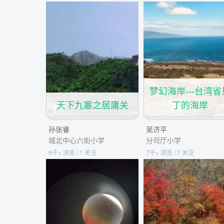
梦幻海岸---台湾省
天下九塞之居庸关
丁的海岸
孙张睿
吴济平
城北中心六街小学
分司厅小学
9千+ 浏览 / 1 关注
7千+ 浏览 / 7 关注