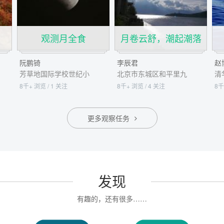
观测月全食
月卷云舒，潮起潮落
阮鹏锜
李辰君
赵
芳草地国际学校世纪小
北京市东城区和平里九
清
8千+ 浏览 / 1 关注
8千+ 浏览 / 4 关注
8千
更多观察任务
发现
有趣的，还有很多……