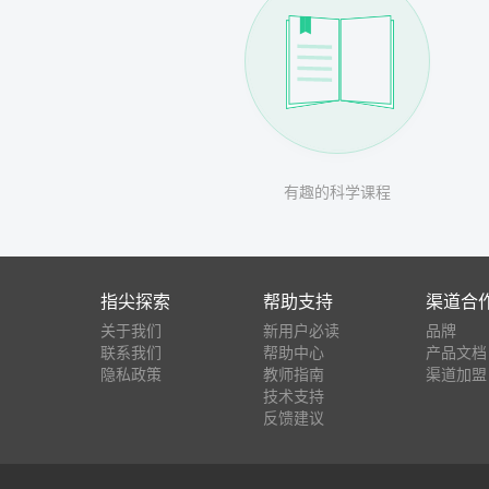
有趣的科学课程
指尖探索
帮助支持
渠道合
关于我们
新用户必读
品牌
联系我们
帮助中心
产品文档
隐私政策
教师指南
渠道加盟
技术支持
反馈建议