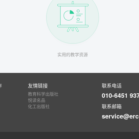
实用的教学资源
作
友情链接
联系电话
教育科学出版社
010-6451 93
悦读名品
联系邮箱
化工出版社
service@erc