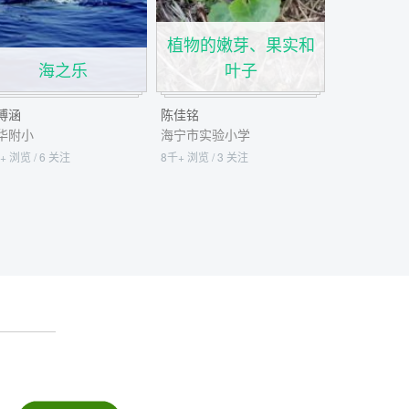
植物的嫩芽、果实和
海之乐
叶子
博涵
陈佳铭
华附小
海宁市实验小学
+ 浏览 / 6 关注
8千+ 浏览 / 3 关注