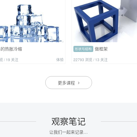
体的热胀冷缩
做框架
形状与结构
览 / 19 关注
体验
22793 浏览 / 13 关注
更多课程
观察笔记
让我们一起来记录…